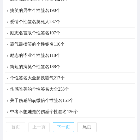
搞笑的男生个性签名190个
爱情个性签名笑死人237个
励志名言版个性签名107个
霸气最搞笑的个性签名116个
励志的毕业个性签名118个
简短的搞笑个性签名188个
个性签名大全超拽霸气217个
伤感唯美的个性签名大全253个
关于伤感的qq微信个性签名151个
中考不想她走的伤感个性签名126个
首页
上一页
下一页
尾页