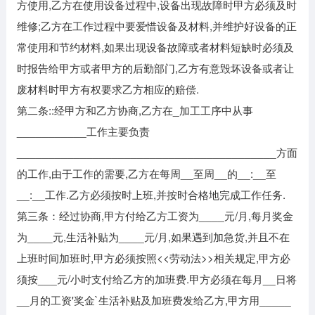
方使用,乙方在使用设备过程中,设备出现故障时甲方必须及时
维修;乙方在工作过程中要爱惜设备及材料,并维护好设备的正
常使用和节约材料,如果出现设备故障或者材料短缺时必须及
时报告给甲方或者甲方的后勤部门,乙方有意毁坏设备或者让
废材料时甲方有权要求乙方相应的赔偿.
第二条::经甲方和乙方协商,乙方在_加工工序中从事
___________工作主要负责
_________________________________________方面
的工作,由于工作的需要,乙方在每周__至周__的__:__至
__:__工作.乙方必须按时上班,并按时合格地完成工作任务.
第三条：经过协商,甲方付给乙方工资为____元/月,每月奖金
为____元,生活补贴为____元/月,如果遇到加急货,并且不在
上班时间加班时,甲方必须按照<<劳动法>>相关规定,甲方必
须按___元/小时支付给乙方的加班费.甲方必须在每月__日将
__月的工资'奖金`生活补贴及加班费发给乙方,甲方用_____