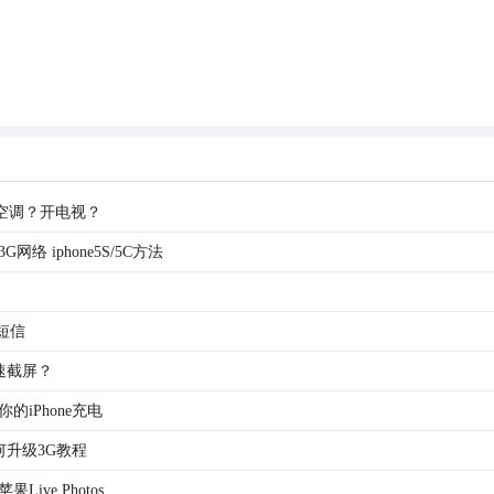
开空调？开电视？
络 iphone5S/5C方法
e短信
快速截屏？
iPhone充电
如何升级3G教程
ive Photos