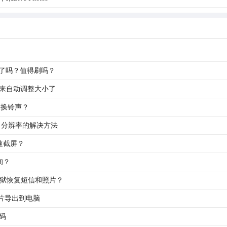
S 7了吗？值得刷吗？
来自动调整大小了
如何更换铃声？
 两边黑框 分辨率的解决方法
快速截屏？
询？
越狱恢复短信和照片？
照片导出到电脑
码